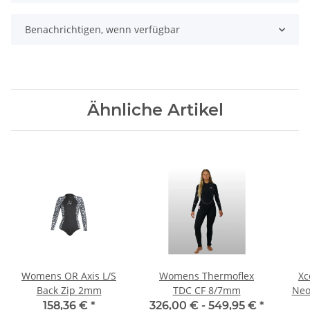
Benachrichtigen, wenn verfügbar
Ähnliche Artikel
Womens OR Axis L/S
Womens Thermoflex
Xc
Back Zip 2mm
TDC CF 8/7mm
Neo
158,36 €
*
326,00 € -
549,95 €
*