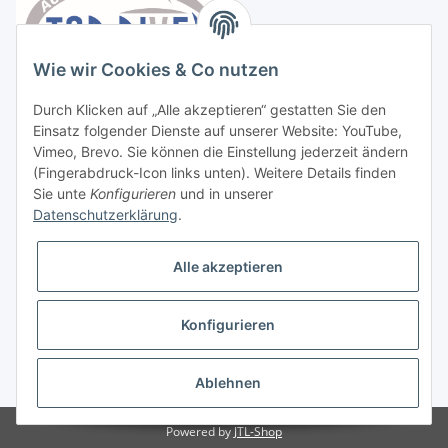
Wie wir Cookies & Co nutzen
Durch Klicken auf „Alle akzeptieren“ gestatten Sie den
Einsatz folgender Dienste auf unserer Website: YouTube,
Vimeo, Brevo. Sie können die Einstellung jederzeit ändern
(Fingerabdruck-Icon links unten). Weitere Details finden
Sie unte
Konfigurieren
und in unserer
Datenschutzerklärung
.
Vertrag widerrufen
Alle akzeptieren
Konfigurieren
* Alle Preise inkl. gesetzlicher USt., zzgl.
Versand
Ablehnen
Powered by
JTL-Shop