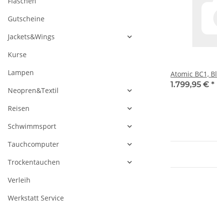
Flaschen
Gutscheine
Jackets&Wings
Kurse
Lampen
Atomic BC1, B
1.799,95 €
*
Neopren&Textil
Reisen
Schwimmsport
Tauchcomputer
Trockentauchen
Verleih
Werkstatt Service