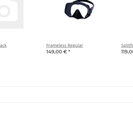
lack
Frameless Regular
Splitf
149,00 €
*
119,