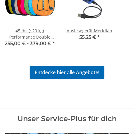
45 lbs (~20 kg)
Auslesegerät Meridian
Performance Double
Tr
55,25 €
*
Wing
Dam
255,00 € -
379,00 €
*
Entdecke hier alle Angebote!
Unser Service-Plus für dich