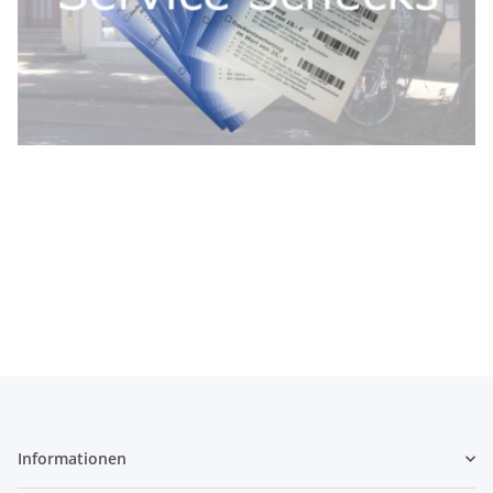
ein Prüfprotokoll.
aud Dichtigkeit und alle außenliegenden O-Ringe, erstellen
Stufe, desinfizieren die 2. Stufen, überpürfen alle Anschlüsse
gegebenenfalls nach, öffnen und reinigen bei Bedarf die 2.
Beim
Atemregler
überpürfen wir den Mitteldruck und stellen
wechseln bei Bedarf die Dichtung und spülen die Innenblase.
Beim
Jacket
überprüfen wir den Inflator, die Schnellablässe,
Check
deiner Ausrüstung im ersten halben Jahr nach Kauf.
Scheck
mit dazu. Dieser ermöglicht dir einen
kostenlosen
Jackets, oder Atemreglers bekommst du unseren
Service-
Beim Kauf eines Neoprenanzuges, Trockentauchanzuges,
Informationen