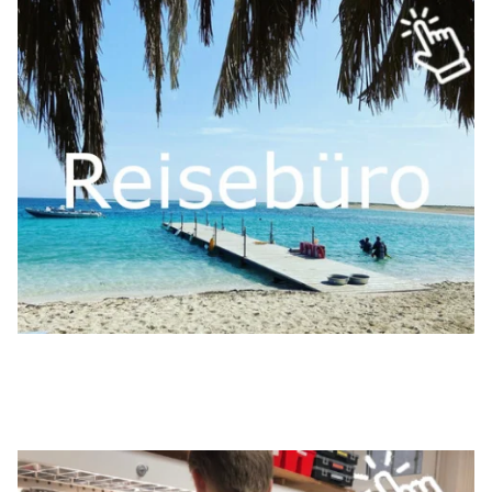
Garantiebestimmungen.
Als
Santi Service Center
bei Santianzügen sogar unter deren
Reißverschlusswechsel durch.
Manschettenwechsel, bis hin zu Boot- oder
Bei deinem
Trocki
führen wir alles von Dichtigkeitstests,
Problem.
Auch
Batteriewechsel
für deienn Tauchcomputer sind kein
Revisionen
und Checks aller gängigen Hersteller durch.
In unserer hauseigenen Werkstatt führen wir unter anderem
unserem Know-How.
Auch nach dem Kauf unterstützen wir dich gerne mit
Versand montiert und geprüft.
Bestellst du Atemregler bei uns, werden diese für dich vor
Shop.
Keine Ausrüstung verlässt ungeprüft unseren