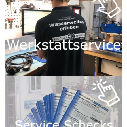
Zu den Gruppenreisen
Oder durchstöbere hier unsere Gruppenreisen.
und vereibare einen Termin zu deiner Beratung.
Schreib uns eine
E-Mail
oder ruf uns unter 040-2206064 an
bei uns wirst du fündig.
was du brauchst. Egal ob Individualreise oder Gruppenreise
bei der Auswahl? In unserem Reisebüro bekommst du alles,
Du möchtest deine Traumreise buchen, brauchst aber Hilfe
Wir helfen dir bei deiner Traumreise!
So bist du rundum versorgt!
Ein- und Auslassventil und Überprüfen den Reißverschluss.
Armmanschetten, Testen die Dichtigkeit bei Bedarf, Testen
Beim
Trockentauchanzug
pflegen wir Hals- und
Der Anzug wird gereinigt und desinfiziert.
Beim
Neoprenanzug
pflegen wir Nähte und Reißverschluss.