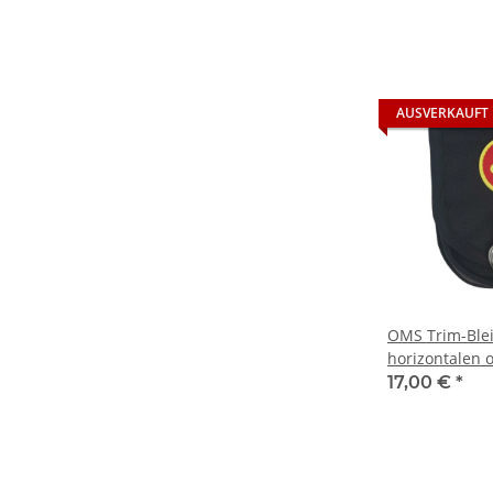
AUSVERKAUFT
OMS Trim-Blei
horizontalen 
Befestigung 
17,00 €
*
Flaschenspan