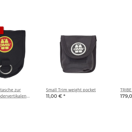
tasche zur
Small Trim weight pocket
TRIBE
odervertikalen
11,00 €
*
179,
am
ngurt