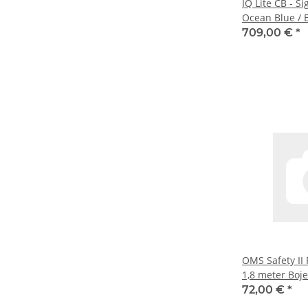
IQ Lite CB - S
Ocean Blue / 
Mono 32 lb(~14
709,00 €
*
OMS Safety II 
1,8 meter Boj
Safety Pocket)
72,00 €
*