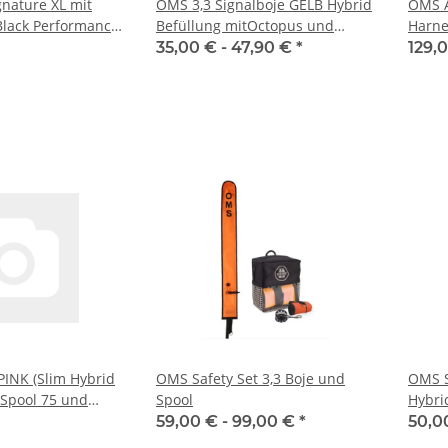
ignature XL mit
OMS 3,3 Signalboje GELB Hybrid
OMS A
Black Performance
Befüllung mitOctopus und
Harne
,5 kg)
Inflator, Länge ca. 1,0 Meter
35,00 € -
47,90 €
*
129,
PINK (Slim Hybrid
OMS Safety Set 3,3 Boje und
OMS S
eSpool 75 und
Spool
Hybri
und In
59,00 € -
99,00 €
*
50,0