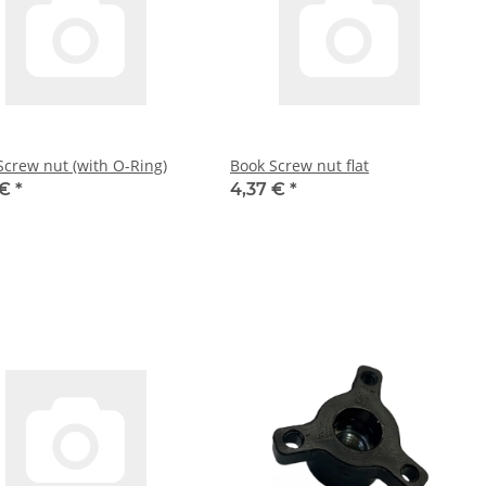
Screw nut (with O-Ring)
Book Screw nut flat
 €
*
4,37 €
*