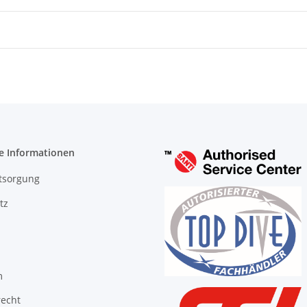
e Informationen
tsorgung
tz
m
recht