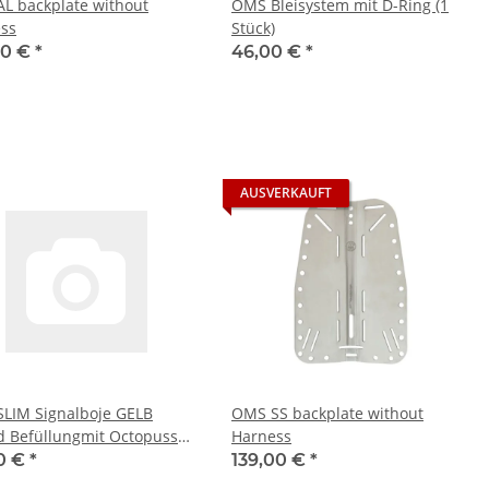
L backplate without
OMS Bleisystem mit D-Ring (1
ss
Stück)
00 €
*
46,00 €
*
AUSVERKAUFT
LIM Signalboje GELB
OMS SS backplate without
d Befüllungmit Octopuss
Harness
flator, Länge ca. 1,8 Mete
0 €
*
139,00 €
*