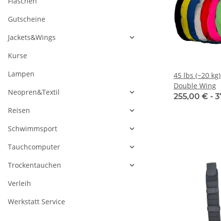
Flaschen
Gutscheine
Jackets&Wings
Kurse
Lampen
45 lbs (~20 kg
Double Wing
Neopren&Textil
255,00 € -
3
Reisen
Schwimmsport
Tauchcomputer
Trockentauchen
Verleih
Werkstatt Service