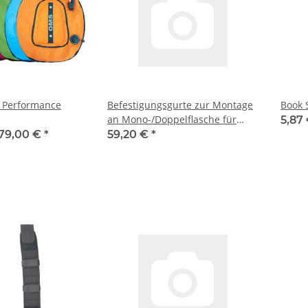
) Performance
Befestigungsgurte zur Montage
Book 
an Mono-/Doppelflasche für
5,87
Flaschen mit 115mm oder
79,00 €
*
59,20 €
*
kleiner