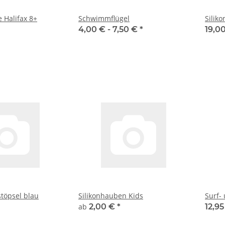
 Halifax 8+
Schwimmflügel
Siliko
4,00 € -
7,50 €
*
19,0
stöpsel blau
Silikonhauben Kids
Surf-
ab
2,00 €
*
12,9