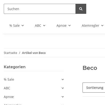
% Sale
ABC
Apnoe
Atemregler
Startseite
Artikel von Beco
Beco
Kategorien
% Sale
Sortierung
ABC
Apnoe