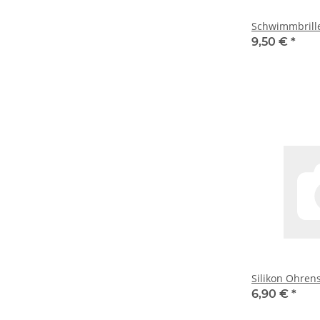
Schwimmbrille
9,50 €
*
Silikon Ohren
6,90 €
*