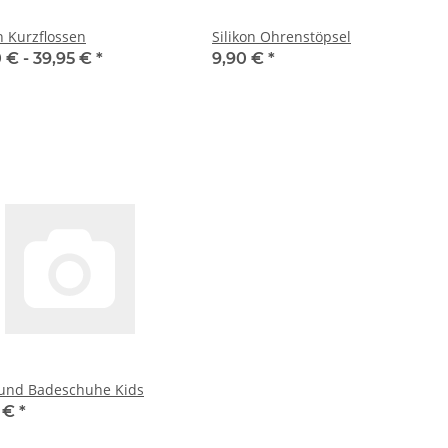
n Kurzflossen
Silikon Ohrenstöpsel
0 € -
39,95 €
*
9,90 €
*
 und Badeschuhe Kids
5 €
*