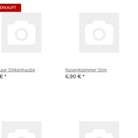
ERKAUFT
aar Silikonhaube
Nasenklammer Slim
 €
*
6,90 €
*