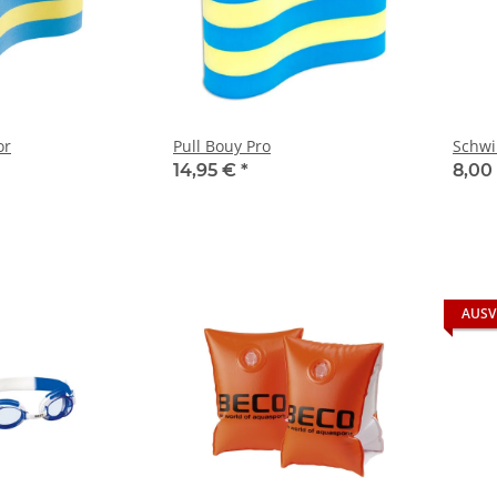
or
Pull Bouy Pro
Schwi
14,95 €
*
8,00
AUSV