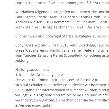
Umsatzsteuer-Identifikationsnummer gemäß § 27a Umsa
Wir danken folgenden Fotografen und Firmen, die uns ihre
Fain • Stefan Friede • Markus Friedrich • Frank Groth • Mi
Andreas Nielsen • Derk Remmers • Olaf Rieckhoff • Santi
Frank Steinike • Heinke Teichmann • TUSA • Dorle Wall • 
Bildnachweis und Copyright Startseite Kategorieübersicht
Copyright (Text und Bild) © 2013 Felix Kollschegg, Tauc
Diese Website, einschließlich aller seiner Teile, sind 
vom Taucher-Zentrum Planet Scuba/Felix Kollschegg unzul
zulässig.
Haftungsausschluss:
1. Inhalt des Onlineangebotes
Der Autor übernimmt keinerlei Gewähr für die Aktualität,
sich auf Schäden materieller oder ideeller Art beziehe
unvollständiger Informationen verursacht wurden, sind g
vorliegt. Alle Angebote sind freibleibend und unverbind
verändern, zu ergänzen, zu löschen oder die Veröffentlic
2. Verweise und Links