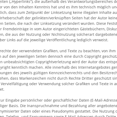
iten („Hyperlinks“), die außerhalb des Verantwortungsbereiches d
utor von den Inhalten Kenntnis hat und es ihm technisch möglich u
klich, dass zum Zeitpunkt der Linksetzung keine illegalen Inhalte 
Urheberschaft der gelinkten/verknüpften Seiten hat der Autor keiner
en Seiten, die nach der Linksetzung verändert wurden. Diese Festst
 Fremdeinträge in vom Autor eingerichteten Gästebüchern, Diskussi
n, die aus der Nutzung oder Nichtnutzung solcherart dargebotener
er Links auf die jeweilige Veröffentlichung lediglich verweist.
errechte der verwendeten Grafiken, und Texte zu beachten, von ihm 
ich auf den jeweiligen Seiten dennoch eine durch Copyright geschüt
chen unbeabsichtigten Copyrightverletzung wird der Autor das ent
right kenntlich machen. Alle innerhalb des Internetangebotes ge
ngen des jeweils gültigen Kennzeichenrechts und den Besitzrecht
hen, dass Markenzeichen nicht durch Rechte Dritter geschützt sind
ine Vervielfältigung oder Verwendung solcher Grafiken und Texte in
et.
ur Eingabe persönlicher oder geschäftlicher Daten (E-Mail-Adresse
illiger Basis. Die Inanspruchnahme und Bezahlung aller angeboten
ymisierter Daten oder eines Pseudonyms gestattet. Die Nutzung
ten, Telefon- und Faxnummern sowie E-Mail-Adressen durch Dritte