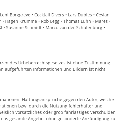
eni Borggreve • Cocktail Divers • Lars Dubies • Ceylan
eitner • Hagen Krumme • Rob Legg • Thomas Luhn • Mares •
SI • Susanne Schmidt • Marco von der Schulenburg •
Grenzen des Urheberrechtsgesetzes ist ohne Zustimmung
n aufgeführten Informationen und Bildern ist nicht
nformationen. Haftungsansprüche gegen den Autor, welche
rmationen bzw. durch die Nutzung fehlerhafter und
eislich vorsätzliches oder grob fahrlässiges Verschulden
 oder das gesamte Angebot ohne gesonderte Ankündigung zu