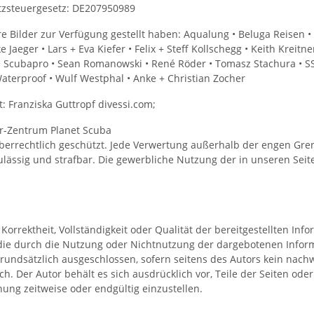
tzsteuergesetz: DE207950989
 Bilder zur Verfügung gestellt haben: Aqualung • Beluga Reisen • L
ke Jaeger • Lars + Eva Kiefer • Felix + Steff Kollschegg • Keith Kr
 • Scubapro • Sean Romanowski • René Röder • Tomasz Stachura • S
Waterproof • Wulf Westphal • Anke + Christian Zocher
: Franziska Guttropf divessi.com;
her-Zentrum Planet Scuba
urheberrechtlich geschützt. Jede Verwertung außerhalb der engen 
ässig und strafbar. Die gewerbliche Nutzung der in unseren Seite
 Korrektheit, Vollständigkeit oder Qualität der bereitgestellten I
n, die durch die Nutzung oder Nichtnutzung der dargebotenen Info
rundsätzlich ausgeschlossen, sofern seitens des Autors kein nachw
lich. Der Autor behält es sich ausdrücklich vor, Teile der Seiten
hung zeitweise oder endgültig einzustellen.