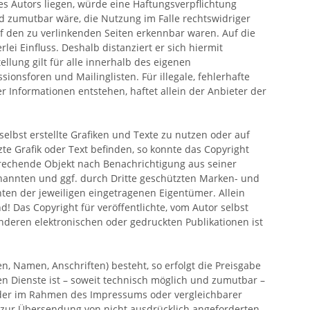
es Autors liegen, würde eine Haftungsverpflichtung
nd zumutbar wäre, die Nutzung im Falle rechtswidriger
auf den zu verlinkenden Seiten erkennbar waren. Auf die
lei Einfluss. Deshalb distanziert er sich hiermit
ellung gilt für alle innerhalb des eigenen
onsforen und Mailinglisten. Für illegale, fehlerhafte
 Informationen entstehen, haftet allein der Anbieter der
selbst erstellte Grafiken und Texte zu nutzen oder auf
zte Grafik oder Text befinden, so konnte das Copyright
sprechende Objekt nach Benachrichtigung aus seiner
nannten und ggf. durch Dritte geschützten Marken- und
en der jeweiligen eingetragenen Eigentümer. Allein
! Das Copyright für veröffentlichte, vom Autor selbst
 anderen elektronischen oder gedruckten Publikationen ist
n, Namen, Anschriften) besteht, so erfolgt die Preisgabe
en Dienste ist – soweit technisch möglich und zumutbar –
 der im Rahmen des Impressums oder vergleichbarer
 zur Übersendung von nicht ausdrücklich angeforderten