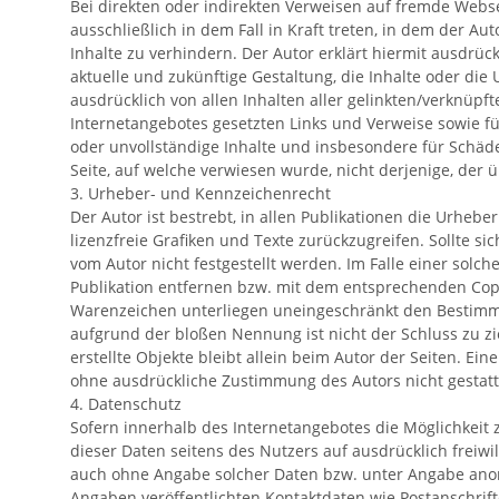
Bei direkten oder indirekten Verweisen auf fremde Webse
ausschließlich in dem Fall in Kraft treten, in dem der A
Inhalte zu verhindern. Der Autor erklärt hiermit ausdrüc
aktuelle und zukünftige Gestaltung, die Inhalte oder die 
ausdrücklich von allen Inhalten aller gelinkten/verknüpft
Internetangebotes gesetzten Links und Verweise sowie für
oder unvollständige Inhalte und insbesondere für Schäde
Seite, auf welche verwiesen wurde, nicht derjenige, der üb
3. Urheber- und Kennzeichenrecht
Der Autor ist bestrebt, in allen Publikationen die Urheb
lizenzfreie Grafiken und Texte zurückzugreifen. Sollte s
vom Autor nicht festgestellt werden. Im Falle einer sol
Publikation entfernen bzw. mit dem entsprechenden Copy
Warenzeichen unterliegen uneingeschränkt den Bestimmu
aufgrund der bloßen Nennung ist nicht der Schluss zu zie
erstellte Objekte bleibt allein beim Autor der Seiten. E
ohne ausdrückliche Zustimmung des Autors nicht gestatt
4. Datenschutz
Sofern innerhalb des Internetangebotes die Möglichkeit z
dieser Daten seitens des Nutzers auf ausdrücklich freiw
auch ohne Angabe solcher Daten bzw. unter Angabe anon
Angaben veröffentlichten Kontaktdaten wie Postanschrif