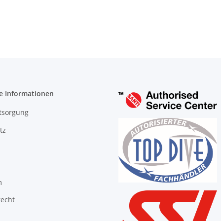
e Informationen
tsorgung
tz
m
recht