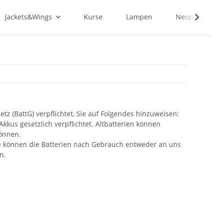
Jackets&Wings
Kurse
Lampen
Neopren&Tex
tz (BattG) verpflichtet, Sie auf Folgendes hinzuweisen:
kus gesetzlich verpflichtet. Altbatterien können
können.
Sie können die Batterien nach Gebrauch entweder an uns
n.