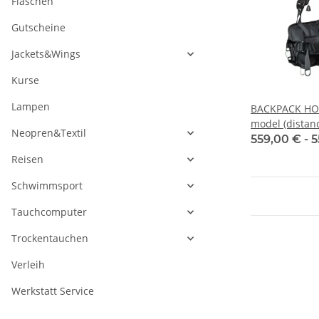
Flaschen
Gutscheine
Jackets&Wings
Kurse
Lampen
BACKPACK HO
model (distan
Neopren&Textil
280mm)
559,00 € -
5
Reisen
Schwimmsport
Tauchcomputer
Trockentauchen
Verleih
Werkstatt Service