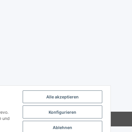
Alle akzeptieren
revo.
Konfigurieren
n
und
Powered by
JTL-Shop
Ablehnen