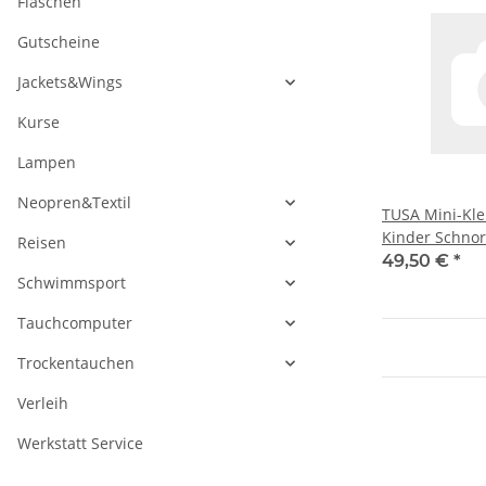
Flaschen
Gutscheine
Jackets&Wings
Kurse
Lampen
Neopren&Textil
TUSA Mini-Kle
Kinder Schnor
Reisen
Schnorchel (6–
49,50 €
*
Schwimmsport
Tauchcomputer
Trockentauchen
Verleih
Werkstatt Service