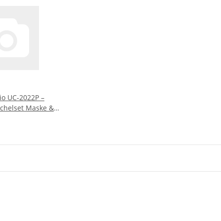
io UC-2022P –
chelset Maske &
12 Jahre)