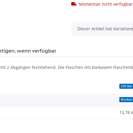
Momentan nicht verfügbar
x
Dieser Artikel hat Variatio
htigen, wenn verfügbar
til mit 2 Abgängen feststehend. Die Flaschen mit konkavem Flasche
230 Bar
Konkav
15,78 