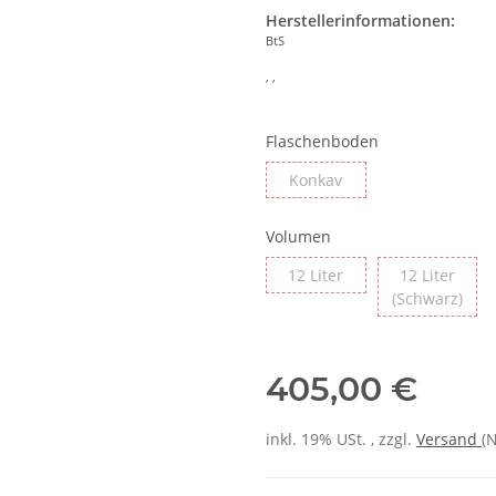
Herstellerinformationen:
BtS
, ,
Flaschenboden
Konkav
Volumen
12 Liter
12 Liter
(Schwarz)
405,00 €
inkl. 19% USt. , zzgl.
Versand
(