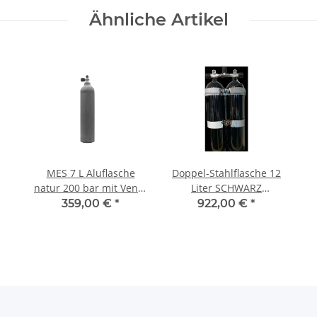
Ähnliche Artikel
MES 7 L Aluflasche
Doppel-Stahlflasche 12
natur 200 bar mit Ventil
Liter SCHWARZ
12144
KONKAV lang, 230 Bar,
359,00 €
*
922,00 €
*
DIR Style m. OMS
Schellen