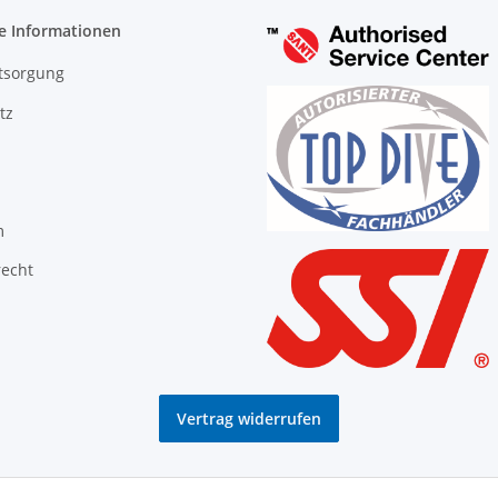
e Informationen
tsorgung
tz
m
recht
Vertrag widerrufen