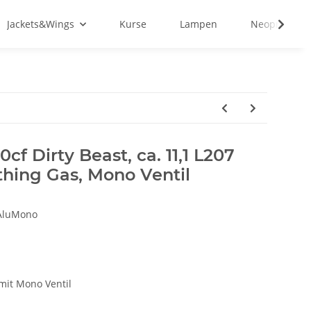
Jackets&Wings
Kurse
Lampen
Neopren&Tex
f Dirty Beast, ca. 11,1 L207
thing Gas, Mono Ventil
AluMono
 mit Mono Ventil