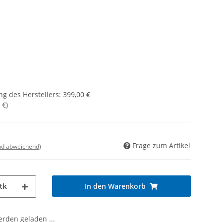
g des Herstellers
:
399,00 €
 €
)
Frage zum Artikel
nd abweichend)
In den Warenkorb
tk
den geladen ...