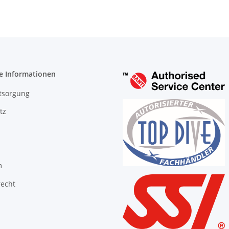
e Informationen
tsorgung
tz
m
recht