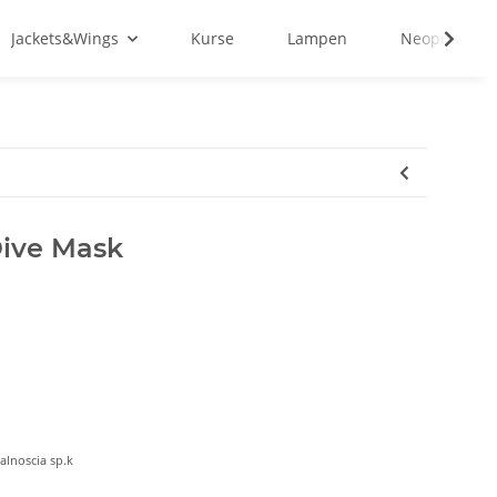
Jackets&Wings
Kurse
Lampen
Neopren&Tex
Dive Mask
alnoscia sp.k