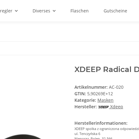
regler
Diverses
Flaschen
Gutscheine
XDEEP Radical 
Artikelnummer:
AC-020
GTIN:
5,90269E+12
Kategorie:
Masken
Hersteller:
Xdeep
Herstellerinformationen:
XDEEP spolka z ograniczona odpowiedzi
ul. Tenczyńska 6
Nieporaz, Polen, 32-566