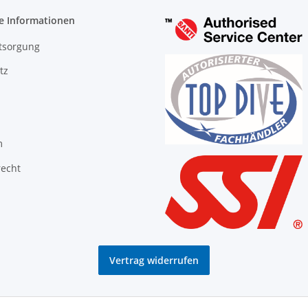
e Informationen
tsorgung
tz
m
recht
Vertrag widerrufen