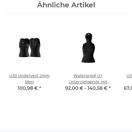
Ähnliche Artikel
U30 Undervest 2mm
Waterproof U1
U3
Men
Unterziehweste mit
Haube 2mm Damen
100,98 €
*
92,00 € -
140,58 €
*
67,