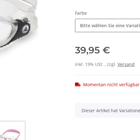
Farbe
Bitte wählen Sie eine Variat
39,95 €
inkl. 19% USt. , zzgl.
Versand
Momentan nicht verfügbar
x
Dieser Artikel hat Variatio