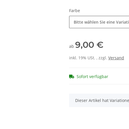
Farbe
Bitte wählen Sie eine Variat
9,00 €
ab
inkl. 19% USt. , zzgl.
Versand
Sofort verfügbar
x
Dieser Artikel hat Variatio