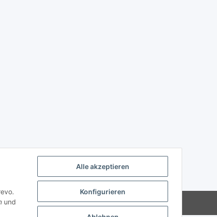
Alle akzeptieren
revo.
Konfigurieren
n
und
Powered by
JTL-Shop
Ablehnen