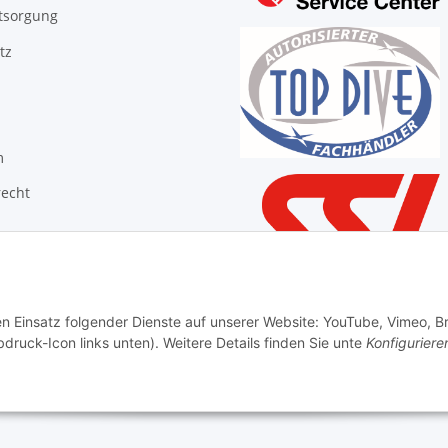
tsorgung
tz
m
recht
den Einsatz folgender Dienste auf unserer Website: YouTube, Vimeo, B
Vertrag widerrufen
bdruck-Icon links unten). Weitere Details finden Sie unte
Konfiguriere