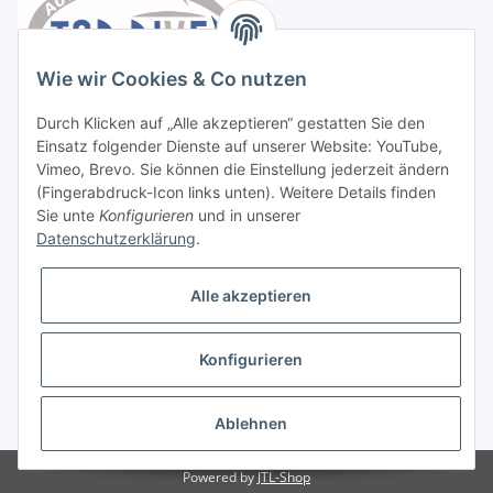
Wie wir Cookies & Co nutzen
Durch Klicken auf „Alle akzeptieren“ gestatten Sie den
Einsatz folgender Dienste auf unserer Website: YouTube,
Vimeo, Brevo. Sie können die Einstellung jederzeit ändern
(Fingerabdruck-Icon links unten). Weitere Details finden
Sie unte
Konfigurieren
und in unserer
Datenschutzerklärung
.
Vertrag widerrufen
Alle akzeptieren
Konfigurieren
* Alle Preise inkl. gesetzlicher USt., zzgl.
Versand
Ablehnen
Powered by
JTL-Shop