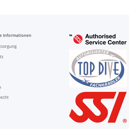
e Informationen
tsorgung
tz
m
recht