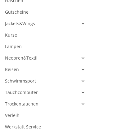
Flaschen
Gutscheine
Jackets&Wings
Kurse
Lampen
Neopren&Textil
Reisen
Schwimmsport
Tauchcomputer
Trockentauchen
Verleih
Werkstatt Service