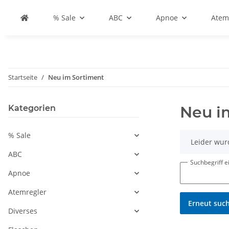
% Sale
ABC
Apnoe
Atem
Startseite
Neu im Sortiment
Neu i
Kategorien
% Sale
x
Leider wur
ABC
Suchbegriff 
Apnoe
Atemregler
Erneut suc
Diverses