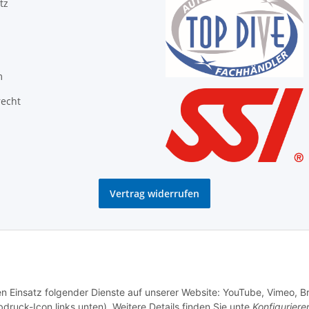
tz
m
recht
Vertrag widerrufen
den Einsatz folgender Dienste auf unserer Website: YouTube, Vimeo, B
bdruck-Icon links unten). Weitere Details finden Sie unte
Konfiguriere