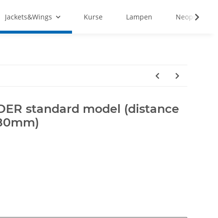
Jackets&Wings
Kurse
Lampen
Neopren&Tex
R standard model (distance
280mm)