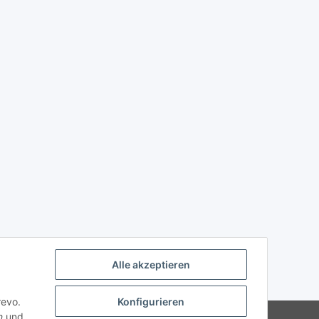
Alle akzeptieren
revo.
Konfigurieren
n
und
Powered by
JTL-Shop