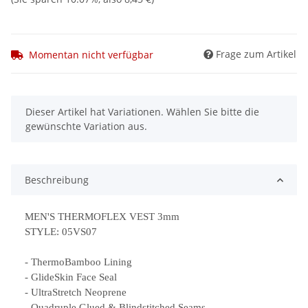
Frage zum Artikel
Momentan nicht verfügbar
x
Dieser Artikel hat Variationen. Wählen Sie bitte die
gewünschte Variation aus.
Beschreibung
MEN'S THERMOFLEX VEST 3mm
STYLE: 05VS07
- ThermoBamboo Lining
- GlideSkin Face Seal
- UltraStretch Neoprene
- Quadruple Glued & Blindstitched Seams