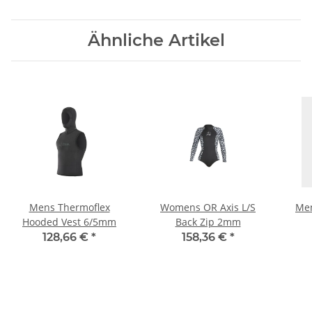
Ähnliche Artikel
Mens Thermoflex
Womens OR Axis L/S
Men
Hooded Vest 6/5mm
Back Zip 2mm
128,66 €
*
158,36 €
*