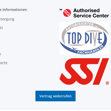
e Informationen
tsorgung
tz
m
recht
Vertrag widerrufen