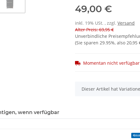
49,00 €
inkl. 19% USt. , zzgl.
Versand
Alter Preis: 69,95 €
Unverbindliche Preisempfehlun
(Sie sparen
29.95%
, also
20,95 
Momentan nicht verfügbar
x
Dieser Artikel hat Variatio
htigen, wenn verfügbar
4m