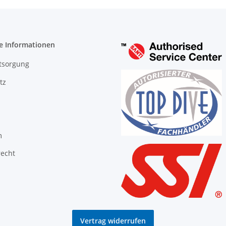
e Informationen
tsorgung
tz
m
recht
Vertrag widerrufen