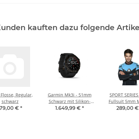
unden kauften dazu folgende Artike
Flosse, Regular,
Garmin Mk3i - 51mm
SPORT SERIES
schwarz
Schwarz mit Silikon-
Fullsuit 5mm 
Armband
179,00 €
*
1.649,99 €
*
289,00 