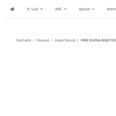
% Sale
ABC
Apnoe
Atem
Startseite
Diverses
Bojen/Spools
FREE DIVING BOJE FO