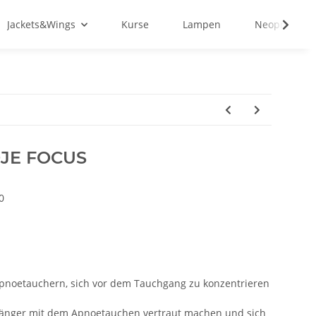
Jackets&Wings
Kurse
Lampen
Neopren&Tex
OJE FOCUS
0
Apnoetauchern, sich vor dem Tauchgang zu konzentrieren
nfänger mit dem Apnoetauchen vertraut machen und sich