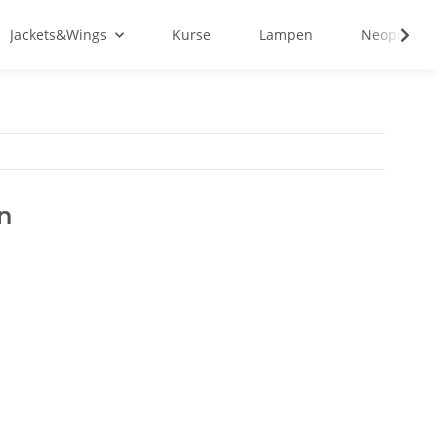
Jackets&Wings
Kurse
Lampen
Neopren&Tex
n
1