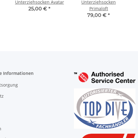
Unterziehsocken Avatar
Unterziehsocken
Primaloft
25,00 €
*
79,00 €
*
e Informationen
tsorgung
tz
m