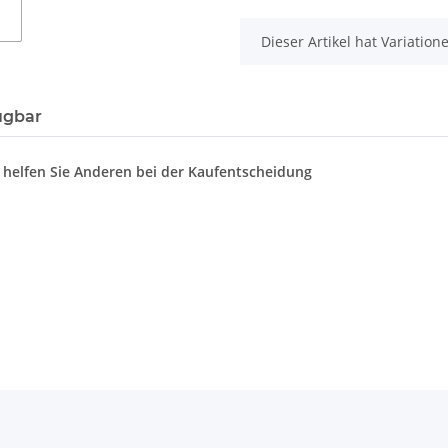
x
Dieser Artikel hat Variatio
ügbar
d helfen Sie Anderen bei der Kaufentscheidung