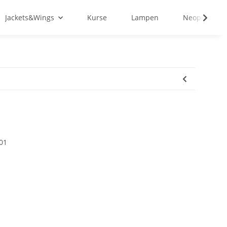
Jackets&Wings
Kurse
Lampen
Neopren&Tex
01