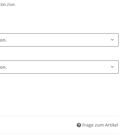
b300-25d6-
ion.
ion.
Frage zum Artikel