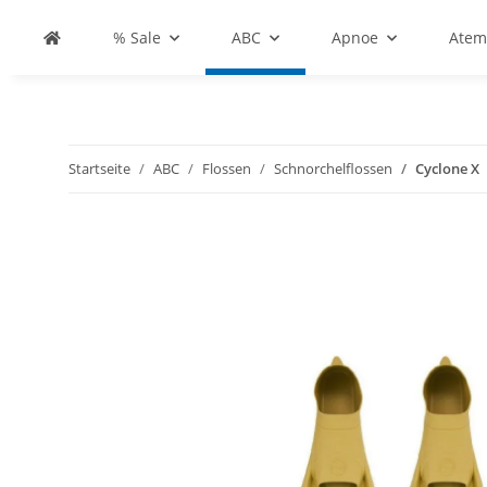
% Sale
ABC
Apnoe
Atem
Startseite
ABC
Flossen
Schnorchelflossen
Cyclone X