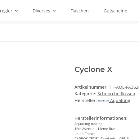
regler
Diverses
Flaschen
Gutscheine
Cyclone X
Artikelnummer:
TH-AQL-FA362
Kategorie:
Schnorchelflossen
Hersteller:
Aqualung
Herstellerinformationen:
Aqualung trading
1ère Avenue - 14ème Rue
Île-de-France
CARROS CEDEX, Frankreich, 06513