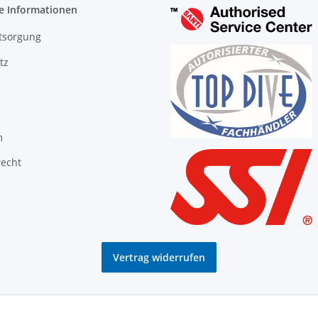
e Informationen
tsorgung
tz
m
recht
Vertrag widerrufen