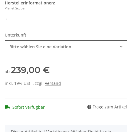
Herstellerinformationen:
Planet Scuba
, ,
Unterkunft
Bitte wählen Sie eine Variation.
239,00 €
ab
inkl. 19% USt. , zzgl.
Versand
Frage zum Artikel
Sofort verfügbar
x
Dieser Artikel hat Variationen. Wählen Sie bitte die