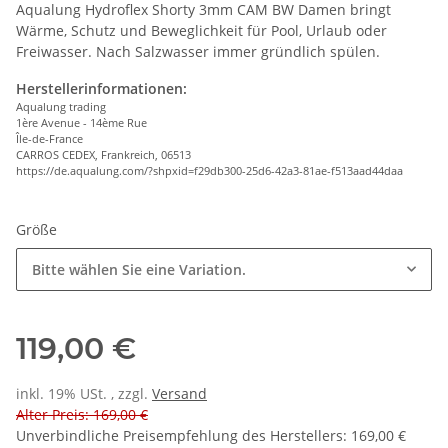
Aqualung Hydroflex Shorty 3mm CAM BW Damen bringt
Wärme, Schutz und Beweglichkeit für Pool, Urlaub oder
Freiwasser. Nach Salzwasser immer gründlich spülen.
Herstellerinformationen:
Aqualung trading
1ère Avenue - 14ème Rue
Île-de-France
CARROS CEDEX, Frankreich, 06513
https://de.aqualung.com/?shpxid=f29db300-25d6-42a3-81ae-f513aad44daa
Größe
Bitte wählen Sie eine Variation.
119,00 €
inkl. 19% USt. , zzgl.
Versand
Alter Preis: 169,00 €
Unverbindliche Preisempfehlung des Herstellers
:
169,00 €