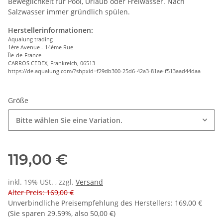
Beweglichkeit für Pool, Urlaub oder Freiwasser. Nach
Salzwasser immer gründlich spülen.
Herstellerinformationen:
Aqualung trading
1ère Avenue - 14ème Rue
Île-de-France
CARROS CEDEX, Frankreich, 06513
https://de.aqualung.com/?shpxid=f29db300-25d6-42a3-81ae-f513aad44daa
Größe
Bitte wählen Sie eine Variation.
119,00 €
inkl. 19% USt. , zzgl.
Versand
Alter Preis: 169,00 €
Unverbindliche Preisempfehlung des Herstellers
:
169,00 €
(Sie sparen
29.59%
, also
50,00 €
)