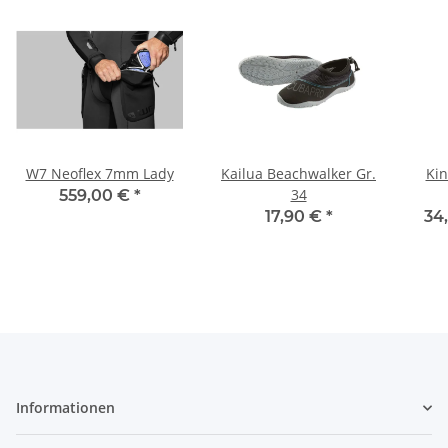
W7 Neoflex 7mm Lady
Kailua Beachwalker Gr.
Kin
34
559,00 €
*
17,90 €
*
34
Informationen