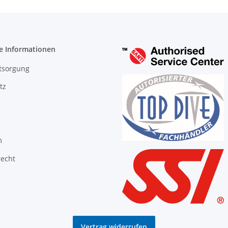
e Informationen
tsorgung
tz
m
recht
Vertrag widerrufen