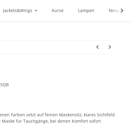
Jackets&Wings
Kurse
Lampen
Neopren&Tex
K
1SQB
nen Farben setzt auf feinen Maskensitz, klares Sichtfeld
e Maske für Tauchgänge, bei denen Komfort sofort